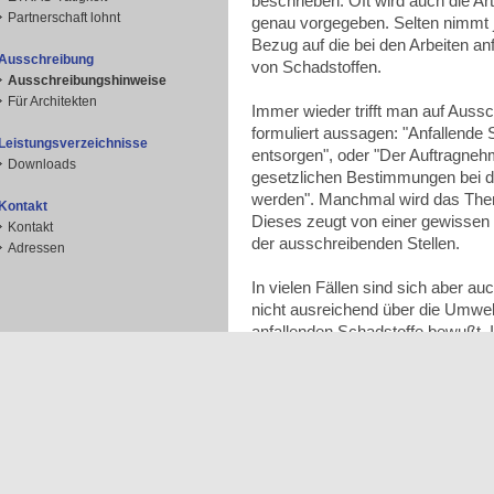
beschrieben. Oft wird auch die 
Partnerschaft lohnt
genau vorgegeben. Selten nimmt j
Bezug auf die bei den Arbeiten a
Ausschreibung
von Schadstoffen.
Ausschreibungshinweise
Für Architekten
Immer wieder trifft man auf Aussc
formuliert aussagen: "Anfallende
Leistungsverzeichnisse
entsorgen", oder "Der Auftragnehm
Downloads
gesetzlichen Bestimmungen bei de
werden". Manchmal wird das Them
Kontakt
Dieses zeugt von einer gewissen
Kontakt
der ausschreibenden Stellen.
Adressen
In vielen Fällen sind sich aber 
nicht ausreichend über die Umwel
anfallenden Schadstoffe bewußt. 
Fall der Punkt "Entsorgung" als O
Als Unterpunkte sind folgende Gli
• Einholen der behördlichen Gen
• Auffangwannenbau
• Abwasserbehandlung
• Entsorgung des anfallenden S