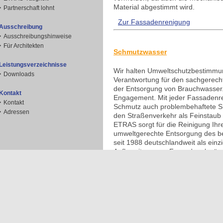
Material abgestimmt wird.
Partnerschaft lohnt
Zur Fassadenrenigung
Ausschreibung
Ausschreibungshinweise
Für Architekten
Schmutzwasser
Leistungsverzeichnisse
Wir halten Umweltschutzbestimm
Downloads
Verantwortung für den sachgerech
der Entsorgung von Brauchwasser.
Kontakt
Engagement. Mit jeder Fassadenr
Kontakt
Schmutz auch problembehaftete Su
Adressen
den Straßenverkehr als Feinstaub 
ETRAS sorgt für die Reinigung Ihr
umweltgerechte Entsorgung des b
seit 1988 deutschlandweit als einzi
Aufbereitung von Fassadenabwäss
Fassadenbearbeitung erfolgreich tä
Zum Schmutzwasser
Franchise-System