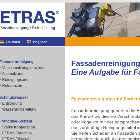
Deutsch
Englisch
Fassadenreinigung
Fassadenreinigung
Verschmutzungsprozess
Eine Aufgabe für F
Schmutzarten
Reinigungsarten
Referenzen
Schmutzwasser
Fassadenreinigung und Farben
Entsorgung
Wasseraufbereitung
Fassadenreinigung gehört in die 
das Know-how diverse Verschmutz
Franchise-System
oder Vogelkot mit der entsprechen
Starke Kooperation
das zugehörige Reinigungsmittel i
Sie helfen Schäden an Fassaden au
ETRAS Franchise
vermeiden, da auch die mechanisc
ETRAS-Tätigkeit